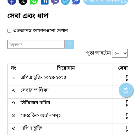
আপনার মতামত প্রদান করুন
সেবা এবং ধাপ
এডভান্সড অপশনগুলো দেখান
পৃষ্ঠা আইটেম
নং
শিরোনাম
সেবার ধ
১
এপিএ চুক্তি ২০২৪-২০২৫
২
সেবার তালিকা
৩
সিটিজেন চার্টার
৪
সাম্প্রতিক অর্জনসমূহ
৫
এপিএ চুক্তি