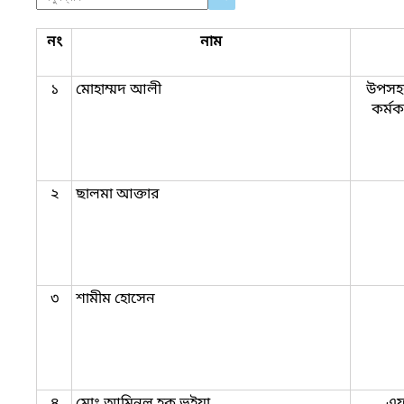
নং
নাম
১
মোহাম্মদ আলী
উপসহক
কর্মক
২
ছালমা আক্তার
৩
শামীম হোসেন
৪
মোঃ আমিনুল হক ভুইয়া
এফ