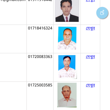
01718416324
দেখুন
01720083363
দেখুন
01725003585
দেখুন