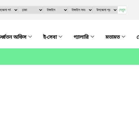
দেখুন
র্ধ্বতন অফিস
ই-সেবা
গ্যালারি
মতামত