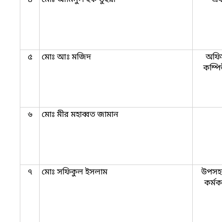
৫
মোঃ আঃ মজিদ
অফি
কম্প
৬
মোঃ মীর মহাব্বত জামান
৭
মোঃ সফিকুল ইসলাম
উপসহক
কর্মক