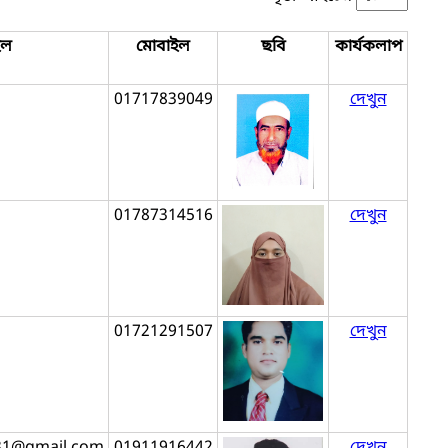
ইল
মোবাইল
ছবি
কার্যকলাপ
01717839049
দেখুন
01787314516
দেখুন
01721291507
দেখুন
31@gmail.com
01911916442
দেখুন